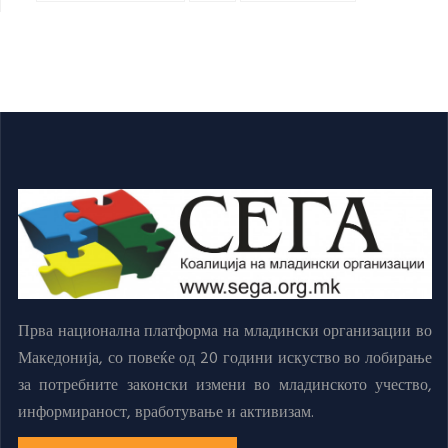
Прва национална платформа на младински организации во
Македонија, со повеќе од 20 години искуство во лобирање
за потребните законски измени во младинското учество,
информираност, вработување и активизам.