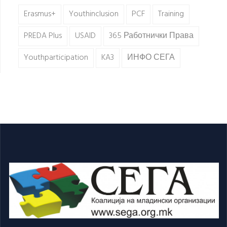
Erasmus+
Youthinclusion
PCF
Training
PREDA Plus
USAID
365 Работнички Права
Youthparticipation
KA3
ИНФО СЕГА