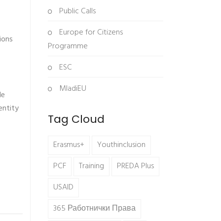
Public Calls
Europe for Citizens
ions
Programme
ESC
MladiEU
le
entity
Tag Cloud
Erasmus+
Youthinclusion
PCF
Training
PREDA Plus
USAID
365 Работнички Права