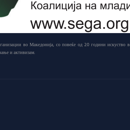
анизации во Македонија, со повеќе од 20 години искуство в
вање и активизам.