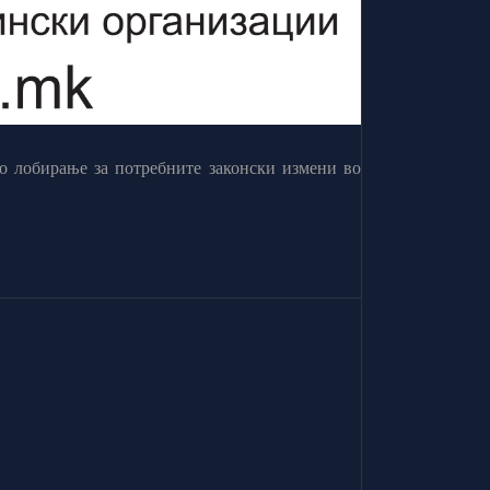
о лобирање за потребните законски измени во