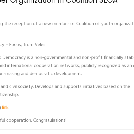
r Organization in Coalition SEGA
ng the reception of a new member of Coalition of youth organizat
y – Focus, from Veles.
 Democracy is a non-governmental and non-profit financially stab
l and international cooperation networks, publicly recognized as an 
sion-making and democratic development.
 civil society. Develops and supports initiatives based on the
tizenship.
g
link.
ful cooperation. Congratulations!