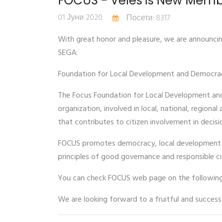
FOCUS - Veles is New Membe
01 Јуни 2020
Посети: 8317
With great honor and pleasure, we are announci
SEGA:
Foundation for Local Development and Democrac
The Focus Foundation for Local Development and
organization, involved in local, national, regiona
that contributes to citizen involvement in deci
FOCUS promotes democracy, local development and
principles of good governance and responsible ci
You can check FOCUS web page on the followin
We are looking forward to a fruitful and success