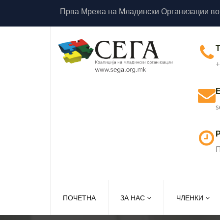
Прва Мрежа на Младински Организации во
+
s
Р
П
ПОЧЕТНА
ЗА НАС
ЧЛЕНКИ