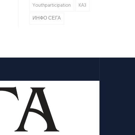
Youthparticipation
KA3
ИНФО СЕГА