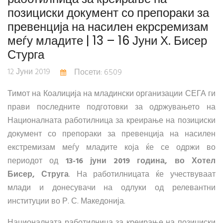
позициски документ со препораки за
превенција на насилен екрсремизам
меѓу младите | 13 – 16 Јуни Х. Бисер
Стурга
12 Јуни 2019
Посети: 6509
Тимот на Коалиција на младински организации СЕГА ги
прави последните подготовки за одржувањето на
Националната работилница за креирање на позициски
документ со препораки за превенција на насилен
екстремизам меѓу младите која ќе се одржи во
периодот од
13-16 јуни 2019 година, во Хотел
Бисер, Струга
. На работилницата ќе учествуваат
млади и донесувачи на одлуки од релевантни
институции во Р. С. Македонија.
Националната работилница за креирање на позициски