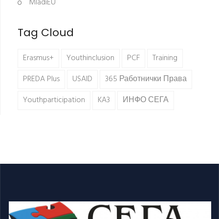
MladiEU
Tag Cloud
Erasmus+
Youthinclusion
PCF
Training
PREDA Plus
USAID
365 Работнички Права
Youthparticipation
KA3
ИНФО СЕГА