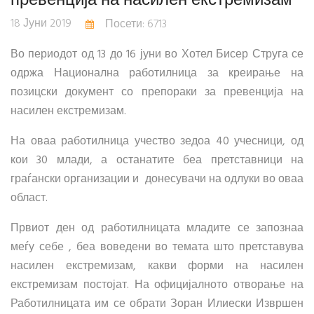
18 Јуни 2019
Посети: 6713
Во периодот од 13 до 16 јуни во Хотел Бисер Струга се
одржа Национална работилница за креирање на
позицски документ со препораки за превенција на
насилен екстремизам.
На оваа работилница учество зедоа 40 учесници, од
кои 30 млади, а останатите беа претставници на
граѓански организации и донесувачи на одлуки во оваа
област.
Првиот ден од работилницата младите се запознаа
меѓу себе , беа воведени во темата што претставува
насилен екстремизам, какви форми на насилен
екстремизам постојат. На официјалното отворање на
Работилницата им се обрати Зоран Илиески Извршен