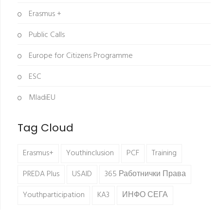
Erasmus +
Public Calls
Europe for Citizens Programme
ESC
MladiEU
Tag Cloud
Erasmus+
Youthinclusion
PCF
Training
PREDA Plus
USAID
365 Работнички Права
Youthparticipation
KA3
ИНФО СЕГА