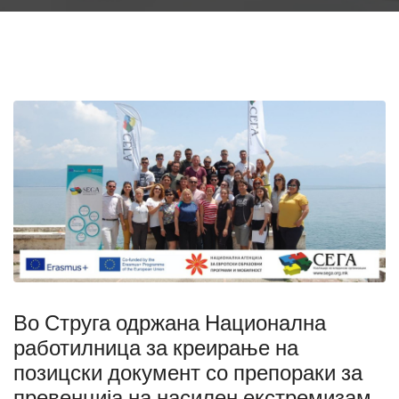
Во Струга одржана Национална
работилница за креирање на
позицски документ со препораки за
превенција на насилен екстремизам