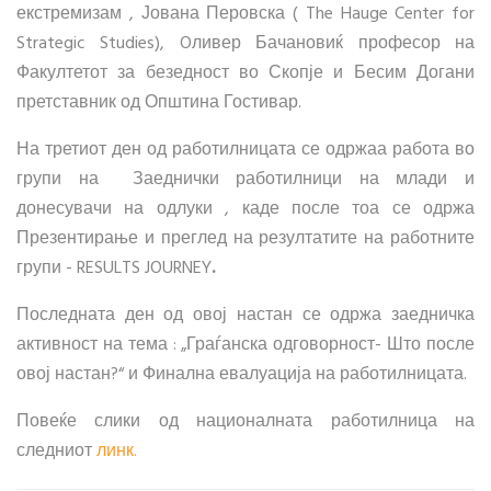
екстремизам , Јована Перовска ( The Hauge Center for
Strategic Studies), Oливер Бачановиќ професор на
Факултетот за безедност во Скопје и Бесим Догани
претставник од Општина Гостивар.
На третиот ден од работилницата се одржаа работа во
групи на Заеднички работилници на млади и
донесувачи на одлуки , каде после тоа се одржа
Презентирање и преглед на резултатите на работните
групи - RESULTS JOURNEY
.
Последната ден од овој настан се одржа заедничка
активност на тема : „Граѓанска одговорност- Што после
овој настан?“ и Финална евалуација на работилницата.
Повеќе слики од националната работилница на
следниот
линк.