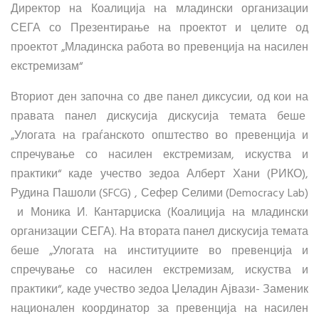
Директор на Коалиција на младински организации
СЕГА со Презентирање на проектот и целите од
проектот „Младинска работа во превенција на насилен
екстремизам“
Вториот ден започна со две панел диксусии, од кои на
правата панел дискусија дискусија темата беше
„Улогата на граѓанското општество во превенција и
спречување со насилен екстремизам, искуства и
практики“ каде учество зедоа Алберт Хани (РИКО),
Рудина Пашоли (SFCG) , Сефер Селими (Democracy Lab)
и Моника И. Кантарџиска (Коалиција на младински
организации СЕГА). На втората панел дискусија темата
беше „Улогата на институциите во превенција и
спречување со насилен екстремизам, искуства и
практики“, каде учество зедоа Џеладин Ајвази- Заменик
национален координатор за превенција на насилен