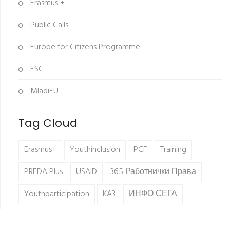
Erasmus +
Public Calls
Europe for Citizens Programme
ESC
MladiEU
Tag Cloud
Erasmus+
Youthinclusion
PCF
Training
PREDA Plus
USAID
365 Работнички Права
Youthparticipation
KA3
ИНФО СЕГА