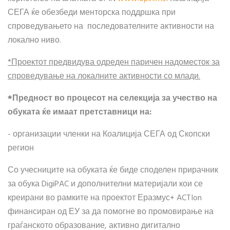
СЕГА ќе обезбеди менторска поддршка при
спроведувањето на последователните активности на
локално ниво.
*Проектот предвидува одреден паричен надоместок за
спроведување на локалните активности со млади.
*Предност во процесот на селекција за учество на
обуката ќе имаат претставници на:
- организации членки на Коалиција СЕГА од Скопски
регион
Со учесниците на обуката ќе биде споделен прирачник
за обука DigiPAC и дополнителни материјали кои се
креирани во рамките на проектот Еразмус+ ACTIon
финансиран од ЕУ за да помогне во промовирање на
граѓанското образование, активно дигитално