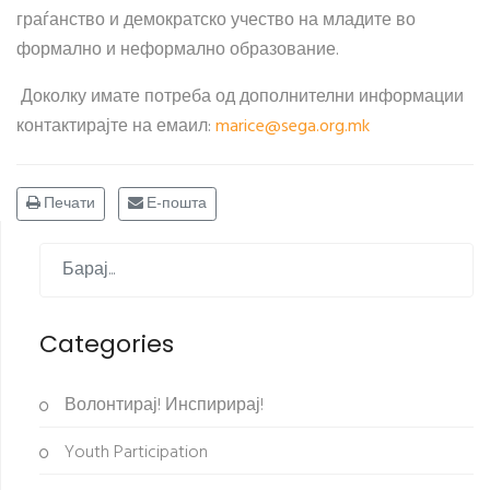
граѓанство и демократско учество на младите во
формално и неформално образование.
Доколку имате потреба од дополнителни информации
контактирајте на емаил:
marice​
@
​sega.org.mk
Печати
Е-пошта
Categories
Волонтирај! Инспирирај!
Youth Participation