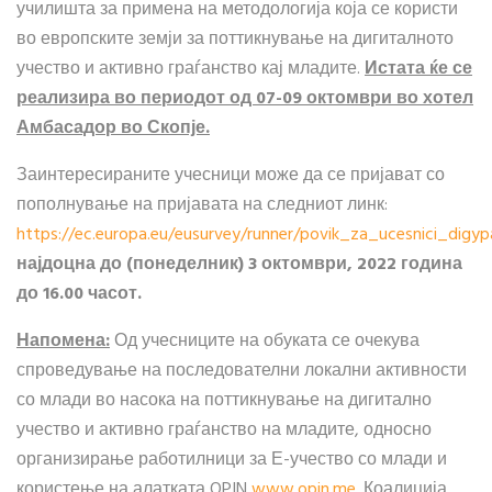
училишта за примена на методологија која се користи
во европските земји за поттикнување на дигиталното
учество и активно граѓанство кај младите.
Истата ќе се
реализира во периодот од
07
-
09 октомври
во
хотел
Амбасадор во Скопје.
Заинтересираните учесници може да се пријават со
пополнување на пријавата на следниот линк:
https://ec.europa.eu/eusurvey/runner/povik_za_ucesnici_digyp
најдоцна до (
понеделник)
3 октомври, 2022 година
до 16.00 часот.
Напомена:
Од учесниците на обуката се очекува
спроведување на последователни локални активности
со млади во насока на поттикнување на дигитално
учество и активно граѓанство на младите, односно
организирање работилници за Е-учество со млади и
користење на алатката OPIN
www.opin.me
. Коалиција