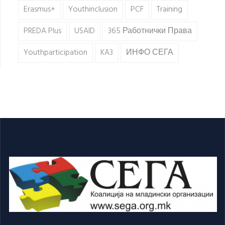
Erasmus+
Youthinclusion
PCF
Training
PREDA Plus
USAID
365 Работнички Права
Youthparticipation
KA3
ИНФО СЕГА