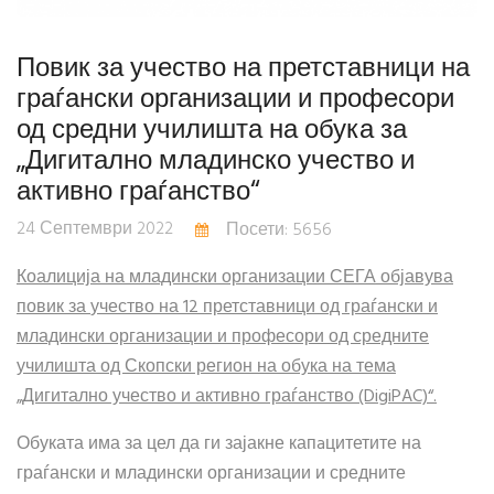
Повик за учество на претставници на
граѓански организации и професори
од средни училишта на обука за
„Дигитално младинско учество и
активно граѓанство“
24 Септември 2022
Посети: 5656
Коалиција на младински организации СЕГА објавува
повик за
учество на 12 претставници од граѓански и
младински организации и професори од средните
училишта од Скопски регион на обука
на тема
„
Дигитално учество и активно граѓанство (DigiPAC)
“.
Обуката има за цел да ги зајакне капaцитетите на
граѓански и младински организации и средните