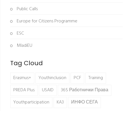
Public Calls
Europe for Citizens Programme
ESC
MladiEU
Tag Cloud
Erasmus+
Youthinclusion
PCF
Training
PREDA Plus
USAID
365 Работнички Права
Youthparticipation
KA3
ИНФО СЕГА