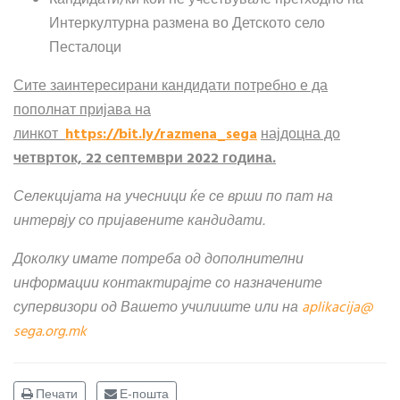
Интеркултурна размена во Детското село
Песталоци
Сите заинтересирани кандидати потребно е да
пополнат пријава на
линкот
https://bit.ly/razmena_sega
најдоцна до
четврток, 22 септември 2022 година.
Селекцијата на учесници ќе се врши по пат на
интервју со пријавените кандидати.
Доколку имате потреба од дополнителни
информации контактирајте со назначените
супервизори од Вашето училиште или на
aplikacija​
@
sega.org.mk
Печати
Е-пошта