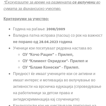
*Екскурзиите за време на размената
се вклучени
во
сумата за финансиско учество
.
Критериуми за учество
:
Година на раѓање:
200
8/
200
9
Валидна патна исправа (пасош) со рок на важност
не порано од 28.04.2023 година
Ученици кои посетуваат редовна настава во:
ОУ “Кочо Рацин” – Прилеп,
ОУ “Климент Охридски”- Прилеп и
ОУ “Блаже Конески” - Прилеп.
Предност ќе имаат учениците кои се активни и
имаат интерес и мотивација во вклучување во
активности на врсничка едукација (спроведување
на работилници за детски права и
антидискриминација кај соучениците)
Кандидати/ки кои не учествувале претходно на