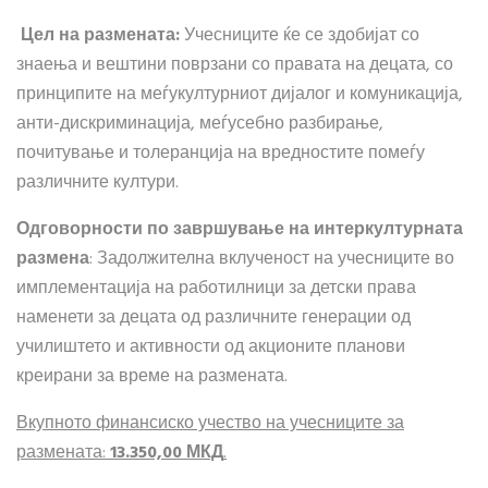
Ц
ел на размената:
Учесниците ќе се здобијат со
знаења и вештини поврзани со правата на децата, со
принципите на меѓукултурниот дијалог и комуникација,
анти-дискриминација, меѓусебно разбирање,
почитување и толеранција на вредностите помеѓу
различните култури.
Одговорности по завршување на интеркултурната
размена
: Задолжителна вклученост на учесниците во
имплементација на работилници за детски права
наменети за децата од различните генерации од
училиштето и активности од акционите планови
креирани за време на размената.
Вкупното финансиско учество на учесниците за
размената:
13
.
35
0,00 МКД
.