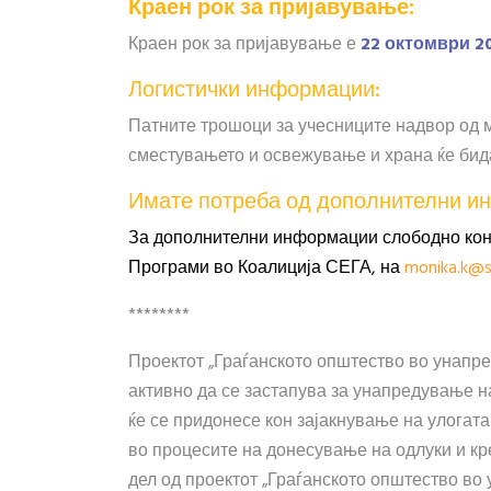
Краен рок за пријавување:
Краен рок за пријавување е
22 октомври
2
Логистички информации:
Патните трошоци за учесниците надвор од 
сместувањето и освежување и храна ќе бид
Имате потреба од дополнителни и
За дополнителни информации слободно конт
Програми во Коалиција СЕГА, на
monika.k@s
********
Проектот „Граѓанското општество во унапре
активно да се застапува за унапредување на
ќе се придонесе кон зајакнување на улогат
во процесите на донесување на одлуки и к
дел од проектот „Граѓанското општество во