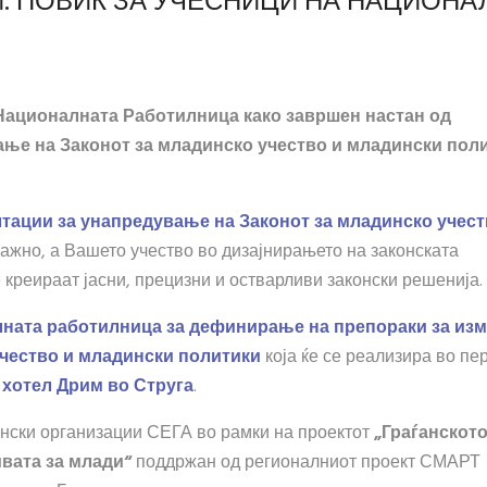
: ПОВИК ЗА УЧЕСНИЦИ НА НАЦИОНА
 Националната Работилница како завршен настан од
ње на Законот за младинско учество и младински пол
лтации за унапредување на Законот за младинско учест
жно, а Вашето учество во дизајнирањето на законската
 креираат јасни, прецизни и остварливи законски решенија.
ната работилница за дефинирање на препораки за изм
чество и младински политики
која ќе се реализира во пе
 хотел Дрим во Струга
.
ински организации СЕГА во рамки на проектот
„
Граѓанскот
ивата
за
млади
“
поддржан од регионалниот проект СМАРТ