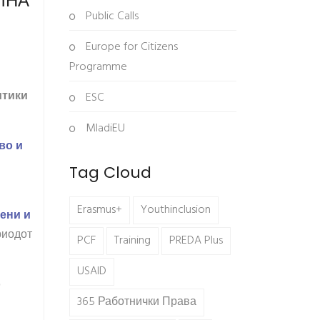
ЛНА
Public Calls
Europe for Citizens
Programme
итики
ESC
MladiEU
во и
Tag Cloud
Erasmus+
Youthinclusion
ени и
риодот
PCF
Training
PREDA Plus
USAID
о
365 Работнички Права