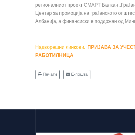
регионалниот проект СМАРТ Балкан „Граѓан
Центар за промоција на граѓанското опште
Албанија, а финансиски е поддржан од Мин
Надворешни линкови:
ПРИЈАВА ЗА УЧЕС
РАБОТИЛНИЦА
Печати
Е-пошта