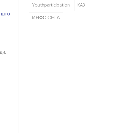
Youthparticipation
KA3
 што
ИНФО СЕГА
ди,