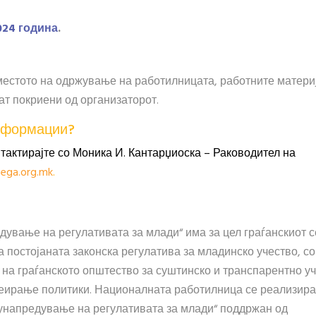
024
година
.
местото на одржување на работилницата, работните матери
ат покриени од организаторот.
нформации?
актирајте со Моника И. Кантарџиоска – Раководител на
ega.org.mk
.
дување на регулативата за млади“ има за цел граѓанскиот с
 постојаната законска регулатива за младинско учество, с
а на граѓанското општество за суштинско и транспарентно у
реирање политики. Националната работилница се реализира
 унапредување на регулативата за млади“ поддржан од