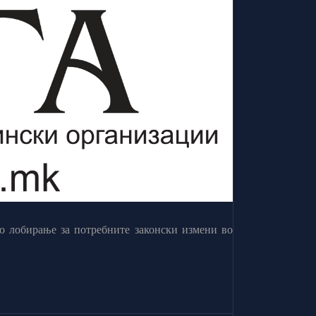
о лобирање за потребните законски измени во