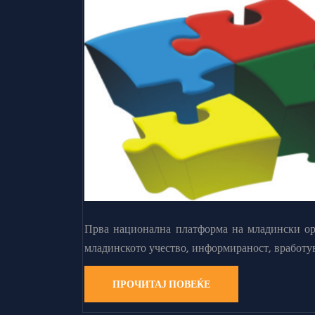
Прва национална платформа на младински орг
младинското учество, информираност, вработу
ПРОЧИТАЈ ПОВЕЌЕ