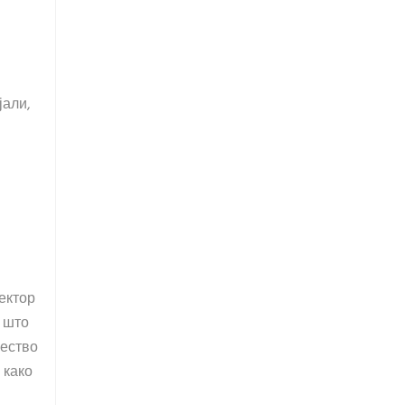
јали,
ектор
о што
чество
 како