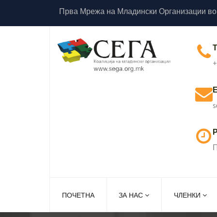
Прва Мрежа на Младински Организации во
+
s
Р
П
ПОЧЕТНА
ЗА НАС
ЧЛЕНКИ