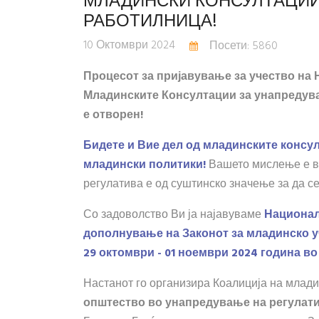
МЛАДИНСКИ КОНСУЛТАЦИИ
РАБОТИЛНИЦА!
10 Октомври 2024
Посети: 5860
Процесот за пријавување за учество на
Младинските Консултации за унапредува
е отворен!
Бидете и Вие дел од младинските консу
младински политики
!
Вашето мислење е ва
регулатива е од суштинско значење за да се
Со задоволство Ви ја најавуваме
Национал
дополнување на Законот за младинско у
29 октомври - 01 ноември 2024 година во
Настанот го организира Коалиција на млад
општество
во
унапредување
на
регулат