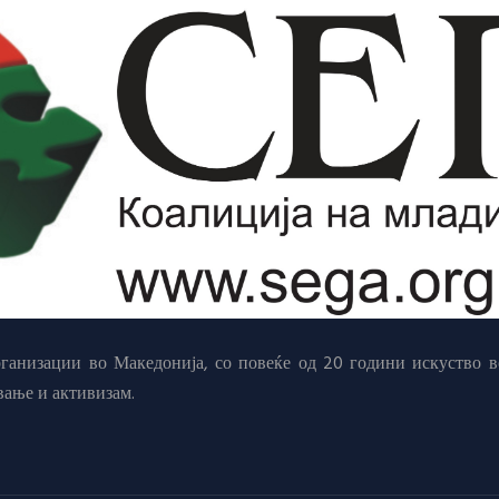
анизации во Македонија, со повеќе од 20 години искуство в
вање и активизам.