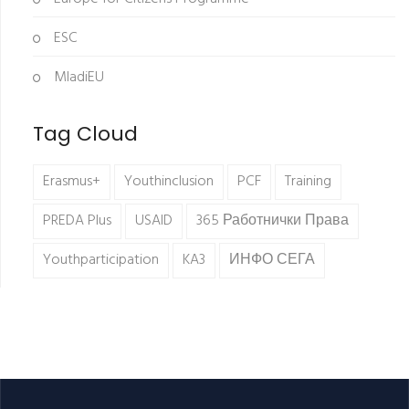
ESC
MladiEU
Tag Cloud
Erasmus+
Youthinclusion
PCF
Training
PREDA Plus
USAID
365 Работнички Права
Youthparticipation
KA3
ИНФО СЕГА