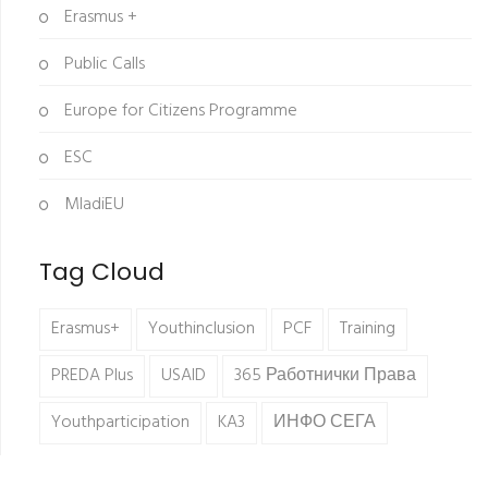
Erasmus +
Public Calls
Europe for Citizens Programme
ESC
MladiEU
Tag Cloud
Erasmus+
Youthinclusion
PCF
Training
PREDA Plus
USAID
365 Работнички Права
Youthparticipation
KA3
ИНФО СЕГА