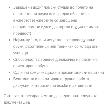
Завршени додипломски студии во полето на
општествени науки или сродни области на
експертот (експертите со завршени
постдипломски и/или докторски студии ќе имаат
предност)
Најмалку 3 години искуство во спроведување
обуки, работилници или тренинзи со млади или
ученици
Способност за водење динамична и практично
ориентирана обука
Одлични комуникациски и презентациски вештини
Вештини за фасилитирање групна работа,
дискусии, интерактивни вежби и активности
Сите заинтересирани може да ја достават следната
документација: