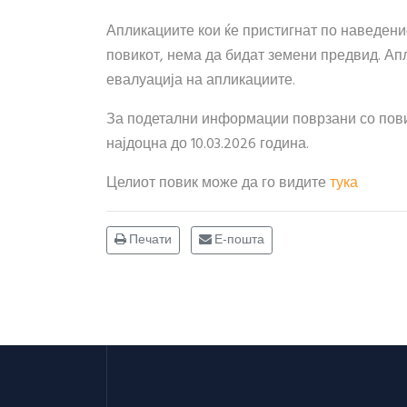
Апликациите кои ќе пристигнат по наведенио
повикот, нема да бидат земени предвид. Ап
евалуација на апликациите.
За подетални информации поврзани со пови
најдоцна до 10.03.2026 година.
Целиот повик може да го видите
тука
Печати
Е-пошта