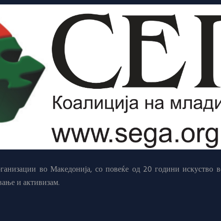
анизации во Македонија, со повеќе од 20 години искуство в
вање и активизам.