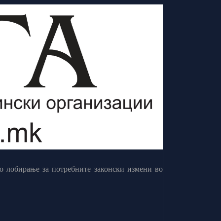
о лобирање за потребните законски измени во