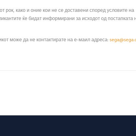
т рок, како и оние кои не се доставени според условите на
ликантите ќе бидат информирани за исходот од постапката 
кот може да не контактирате на е-маил адреса:
sega@sega.