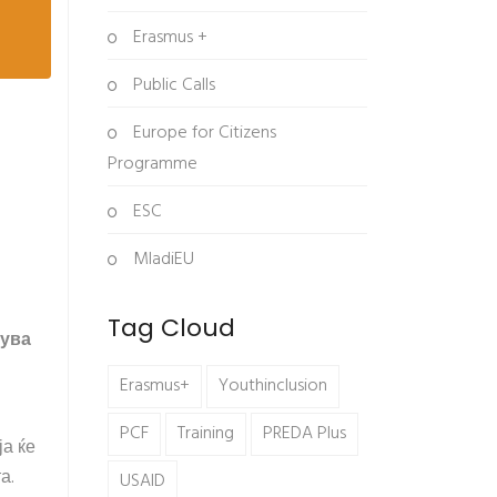
Erasmus +
Public Calls
Europe for Citizens
Programme
ESC
MladiEU
Tag Cloud
вува
Erasmus+
Youthinclusion
PCF
Training
PREDA Plus
ја ќе
а.
USAID