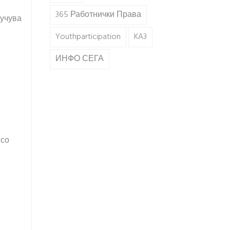
365 Работнички Права
лучува
Youthparticipation
KA3
ИНФО СЕГА
 со