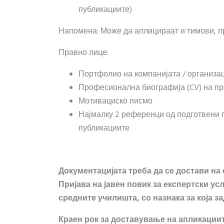
публикациите)
Напомена: Може да аплицираат и тимови, пр
Правно лице:
Портфолио на компанијата / организа
Професионална биографија (CV) на пр
Мотивациско писмо
Најмалку 2 референци од подготвени п
публикациите
Документацијата треба да се достави на
Пријава на јавен повик за експертски ус
средните училишта, со назнака за која з
Краен рок за доставување на апликациите