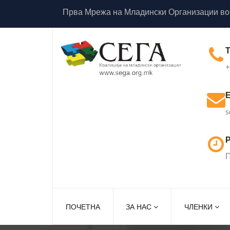
Прва Мрежа на Младински Организации во
+
s
Р
П
ПОЧЕТНА
ЗА НАС
ЧЛЕНКИ