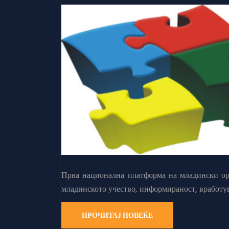
Прва национална платформа на младински орг
младинското учество, информираност, вработу
ПРОЧИТАЈ ПОВЕЌЕ