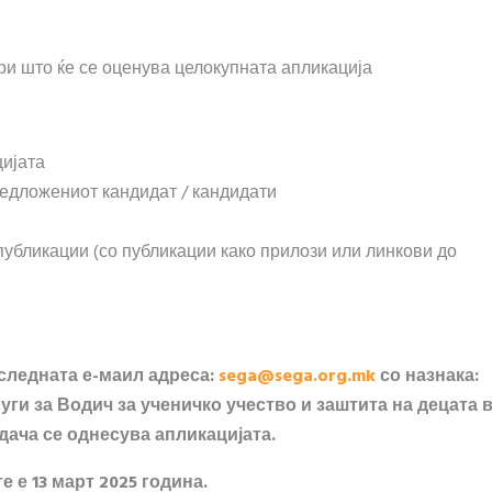
и што ќе се оценува целокупната апликација
цијата
едложениот кандидат / кандидати
убликации (со публикации како прилози или линкови до
 следната е-маил адреса:
sega@sega.org.mk
со назнака:
луги за Водич за ученичко учество и заштита на децата 
адача се однесува апликацијата.
 е 13 март 2025 година.