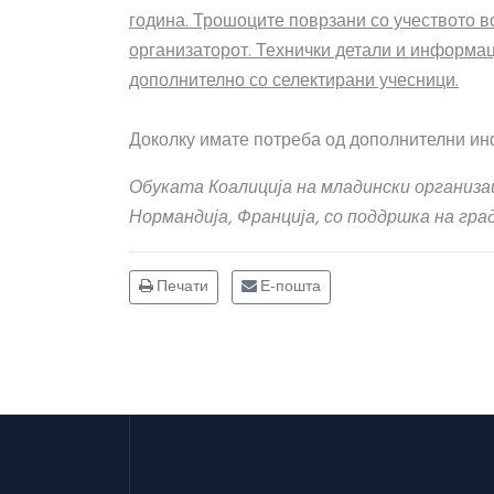
година.
Трошоците поврзани со учеството во
организаторот. Технички детали
и информаци
дополнително со селектирани учесници.
Доколку имате потреба од дополнителни ин
Обуката Коалиција на младински организ
Нормандија
, Франција,
со поддршка на гра
Печати
Е-пошта