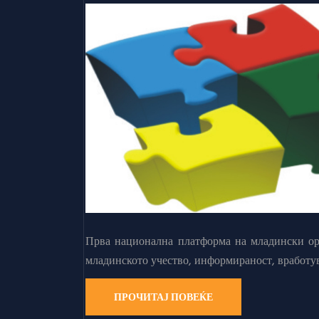
Прва национална платформа на младински орг
младинското учество, информираност, вработу
ПРОЧИТАЈ ПОВЕЌЕ