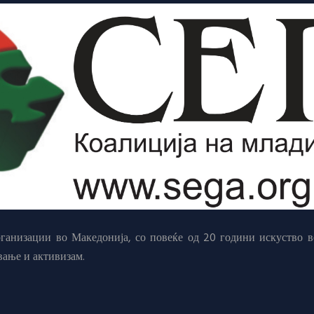
анизации во Македонија, со повеќе од 20 години искуство в
вање и активизам.