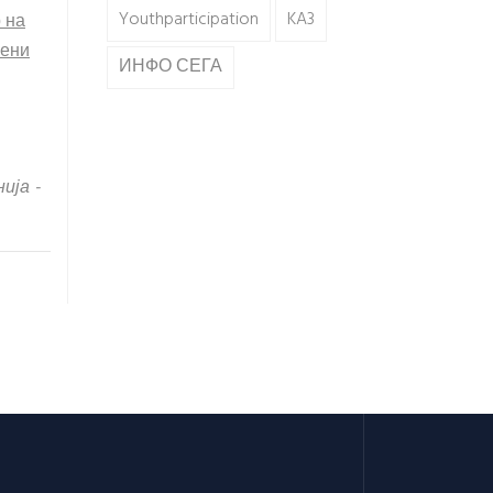
Youthparticipation
KA3
 на
лени
ИНФО СЕГА
ија -