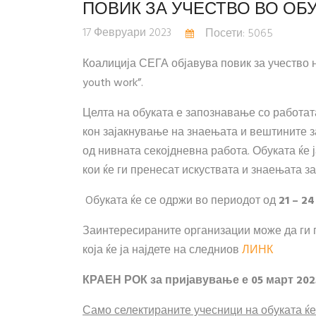
ПОВИК ЗА УЧЕСТВО ВО ОБУ
17 Февруари 2023
Посети: 5065
Коалиција СЕГА објавува повик за учество н
youth work”.
Целта на обуката е запознавање со работат
кон зајакнување на знаењата и вештините з
од нивната секојдневна работа. Обуката ќе
кои ќе ги пренесат искуствата и знаењата з
Oбуката ќе се одржи во периодот од
21 – 2
Заинтересираните организации може да ги п
која ќе ја најдете на следниов
ЛИНК
КРАЕН РОК за пријавување е
05
март 202
Само селектираните учесници на обуката ќе