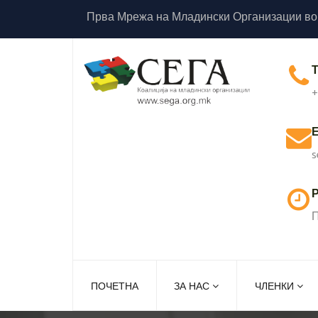
Прва Мрежа на Младински Организации во
+
s
Р
П
ПОЧЕТНА
ЗА НАС
ЧЛЕНКИ