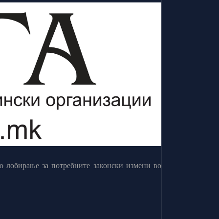
о лобирање за потребните законски измени во