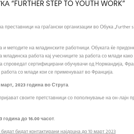
КА “FURTHER STEP TO YOUTH WORK”
а преставници на граѓански организации во Обука „Further s
а и методите на младинските работници. Обуката ќе придон
а младинска работа кај учесниците за работа со млади како
 ја спроведат сертифицирани обучувачи од Нормандија, Фра
а работа со млади кои се применуваат во Франција.
4
март, 202
3 година во Струга
.
ријават своите претставници со пополнување на он-лајн п
3 година до 16.00 часот
.
 бидат бидат контактирани најдоцна до 10
март 202
3