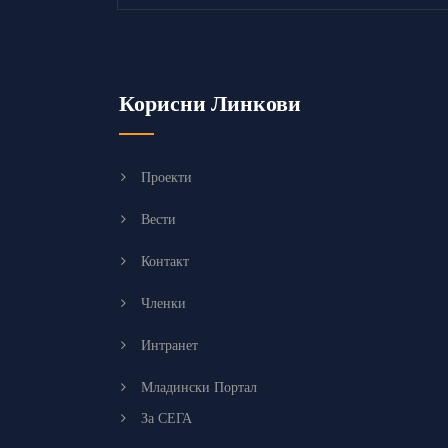
Корисни Линкови
Проекти
Вести
Контакт
Членки
Интранет
Младински Портал
За СЕГА