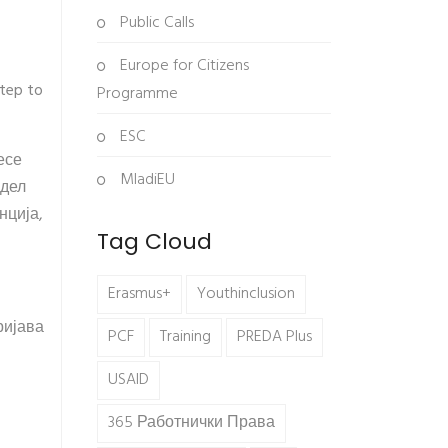
Public Calls
Europe for Citizens
tep to
Programme
ESC
есе
MladiEU
 дел
нција,
Tag Cloud
Erasmus+
Youthinclusion
ријава
PCF
Training
PREDA Plus
USAID
365 Работнички Права