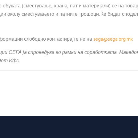
 обуката (сместување, храна, пат и материјали) се на товар
и околу сместувањето и патните трошоци, ќе бидат споде
формации слободно контактирајте не на
sega@sega.org.mk
ации СЕГА
ја спроведува
во рамки на соработката
Македон
дот Ифс.