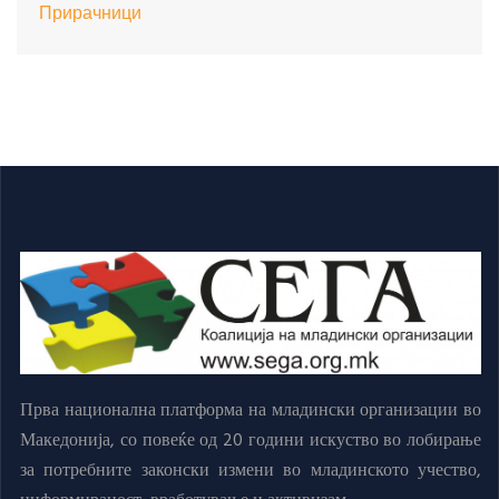
Прирачници
Прва национална платформа на младински организации во
Македонија, со повеќе од 20 години искуство во лобирање
за потребните законски измени во младинското учество,