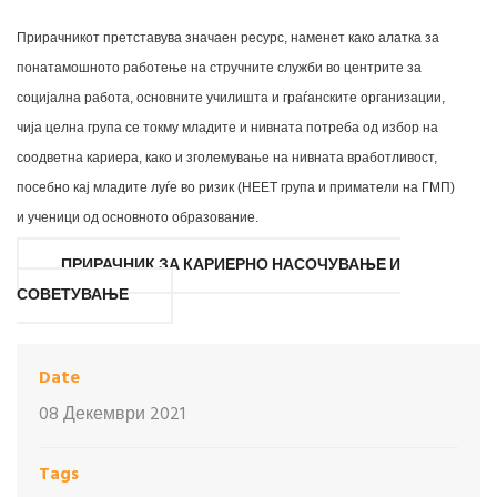
Прирачникот претставува значаен ресурс, наменет како алатка за
понатамошното работење на стручните служби во центрите за
социјална работа, основните училишта и граѓанските организации,
чија целна група се токму младите и нивната потреба од избор на
соодветна кариера, како и зголемување на нивната вработливост,
посебно кај младите луѓе во ризик (НЕЕТ група и приматели на ГМП)
и ученици од основното образование.
ПРИРАЧНИК ЗА КАРИЕРНО НАСОЧУВАЊЕ И
СОВЕТУВАЊЕ
Date
08 Декември 2021
Tags