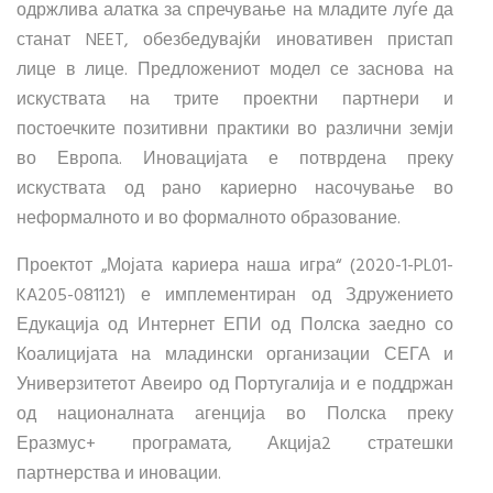
одржлива алатка за спречување на младите луѓе да
станат NEET, обезбедувајќи иновативен пристап
лице в лице. Предложениот модел се заснова на
искуствата на трите проектни партнери и
постоечките позитивни практики во различни земји
во Европа. Иновацијата е потврдена преку
искуствата од рано кариерно насочување во
неформалното и во формалното образование.
Проектот „Мојата кариера наша игра“ (2020-1-PL01-
KA205-081121) е имплементиран од Здружението
Едукација од Интернет ЕПИ од Полска заедно со
Коалицијата на младински организации СЕГА и
Универзитетот Авеиро од Португалија и е поддржан
од националната агенција во Полска преку
Еразмус+ програмата, Акција2 стратешки
партнерства и иновации.