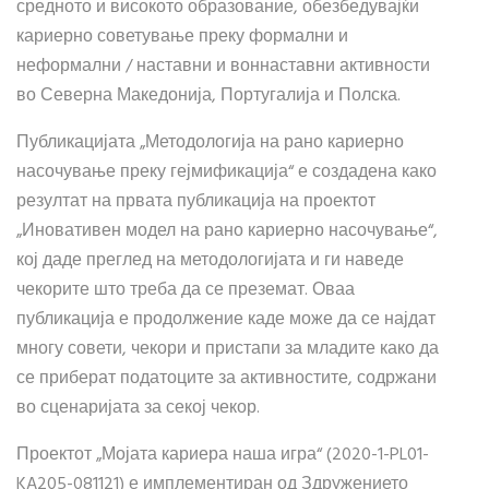
средното и високото образование, обезбедувајќи
кариерно советување преку формални и
неформални / наставни и воннаставни активности
во Северна Македонија, Португалија и Полска.
Публикацијата „Методологија на рано кариерно
насочување преку гејмификација“ е создадена како
резултат на првата публикација на проектот
„Иновативен модел на рано кариерно насочување“,
кој даде преглед на методологијата и ги наведе
чекорите што треба да се преземат. Оваа
публикација е продолжение каде може да се најдат
многу совети, чекори и пристапи за младите како да
се приберат податоците за активностите, содржани
во сценаријата за секој чекор.
Проектот „Мојата кариера наша игра“ (2020-1-PL01-
KA205-081121) е имплементиран од Здружението