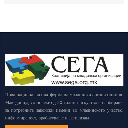
Прва национална платформа на младински организации во
Македонија, со повеќе од 20 години искуство во лобирање
за потребните законски измени во младинското учество,
информираност, вработување и активизам.