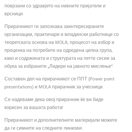
поврзани со здравјето на нивните пријатели и
врсници.
Прирачникот ги запознава заинтересираните
организации, практичари и младински работници со
теоретската основа на MOLA, процесот на избор и
проценка на потребите на одредена целна група,
како и содржината и структурата на петте сесии за
обука за избраните „Лидери на јавното мислење“.
Составен дел на прирачникот се ППТ (Power point
presentations) и MOLA прирачник за учесници.
Се надеваме дека овој прирачник ќе ви биде
корисен за вашата работа!
Прирачникот и дополнителните материјали можете
да ги симнете на следните линкови: