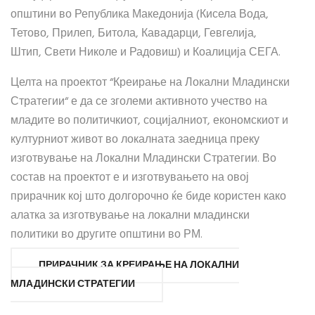
општини во Република Македонија (Кисела Вода,
Тетово, Прилеп, Битола, Кавадарци, Гевгелија,
Штип, Свети Николе и Радовиш) и Коалиција СЕГА.
Целта на проектот “Креирање на Локални Младински
Стратегии“ е да се зголеми активното учество на
младите во политичкиот, социјалниот, економскиот и
културниот живот во локалната заедница преку
изготвување на Локални Младински Стратегии. Во
состав на проектот е и изготвувањето на овој
прирачник кој што долгорочно ќе биде користен како
алатка за изготвување на локални младински
политики во другите општини во РМ.
ПРИРАЧНИК ЗА КРЕИРАЊЕ НА ЛОКАЛНИ
МЛАДИНСКИ СТРАТЕГИИ