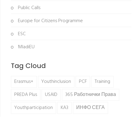
Public Calls
Europe for Citizens Programme
ESC
MladiEU
Tag Cloud
Erasmus+
Youthinclusion
PCF
Training
PREDA Plus
USAID
365 Работнички Права
Youthparticipation
KA3
ИНФО СЕГА