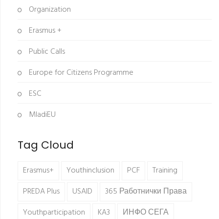
Organization
Erasmus +
Public Calls
Europe for Citizens Programme
ESC
MladiEU
Tag Cloud
Erasmus+
Youthinclusion
PCF
Training
PREDA Plus
USAID
365 Работнички Права
Youthparticipation
KA3
ИНФО СЕГА