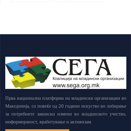
Прва национална платформа на младински организации во
Македонија, со повеќе од 20 години искуство во лобирање
за потребните законски измени во младинското учество,
информираност, вработување и активизам.