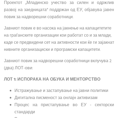
Проектот „Младинско учество за силен и одржлив
развој на заедницата“ поддржан од ЕУ, објавува јавен
повик за надворешни соработници.
Јавниот повик е во насока на јакнење на капацитетите
на граѓанските организации кои работат со и за млади,
каде се предвидени сет на активности кои ќе ги зајакнат
нивните организациски и програмски капацитети.
Јавниот повик за надворешни соработници вклучува 2
(два) ЛОТ-ови:
ЛОТ 1: ИСПОРАКА НА ОБУКА И МЕНТОРСТВО
Истражување и застапување на јавни политики
Дигитална писменост за онлајн активизам
Процес на пристапување во ЕУ - секторски
стандарди