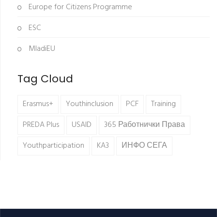
Europe for Citizens Programme
ESC
MladiEU
Tag Cloud
Erasmus+
Youthinclusion
PCF
Training
PREDA Plus
USAID
365 Работнички Права
Youthparticipation
KA3
ИНФО СЕГА