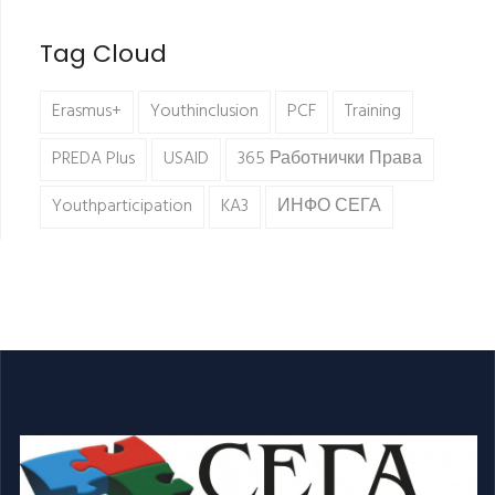
Tag Cloud
Erasmus+
Youthinclusion
PCF
Training
PREDA Plus
USAID
365 Работнички Права
Youthparticipation
KA3
ИНФО СЕГА