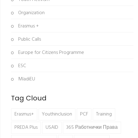
Organization
Erasmus +
Public Calls
Europe for Citizens Programme
ESC
MladiEU
Tag Cloud
Erasmus+
Youthinclusion
PCF
Training
PREDA Plus
USAID
365 Работнички Права