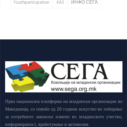
Youthparticipation
KA3
ИНФО СЕГА
Прва национална платформа на младински организации во
Македонија, со повеќе од 20 години искуство во лобирање
за потребните законски измени во младинското учество,
информираност, вработување и активизам.