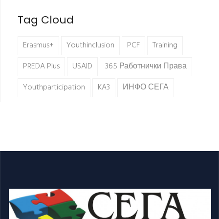
Tag Cloud
Erasmus+
Youthinclusion
PCF
Training
PREDA Plus
USAID
365 Работнички Права
Youthparticipation
KA3
ИНФО СЕГА