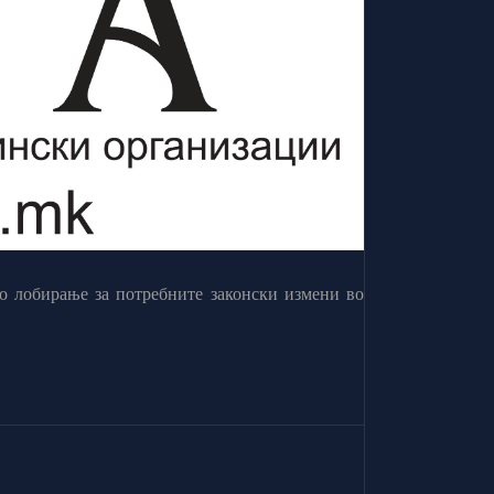
о лобирање за потребните законски измени во