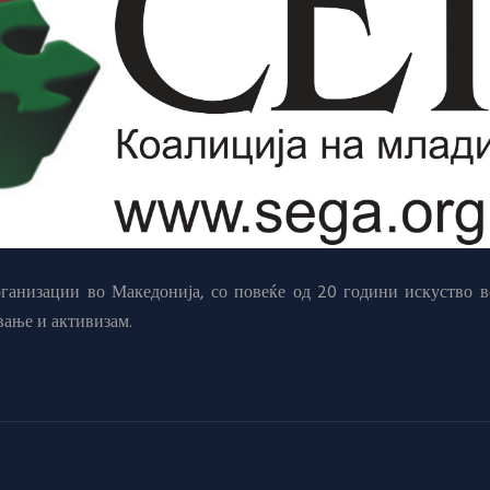
анизации во Македонија, со повеќе од 20 години искуство в
вање и активизам.