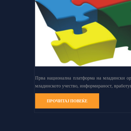
Прва национална платформа на младински орг
младинското учество, информираност, вработу
ПРОЧИТАЈ ПОВЕЌЕ