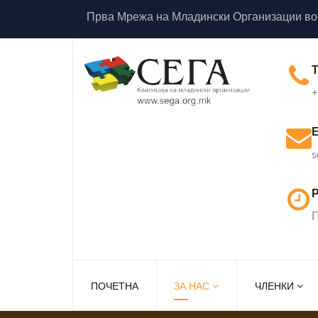
Прва Мрежа на Младински Организации во
+
s
Р
П
ПОЧЕТНА
ЗА НАС
ЧЛЕНКИ