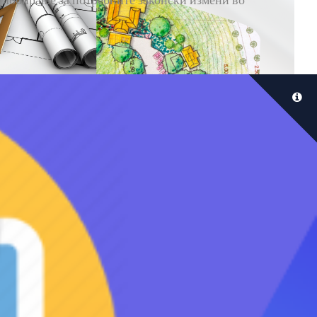
 лобирање за потребните законски измени во