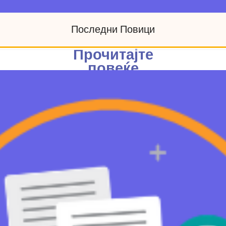
Последни Повици
Прочитајте
повеќе
Пријавете се
за учество