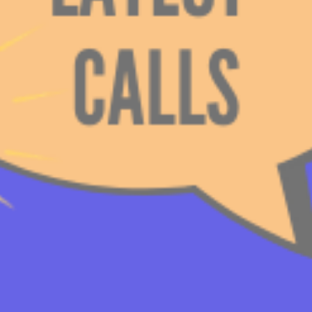
енталните можности и повици на Коалиција на младински 