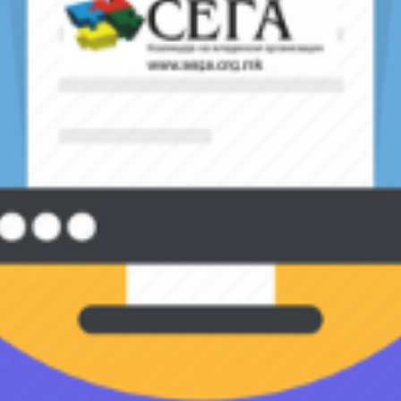
вде за последните вести од Коалиција на младински органи