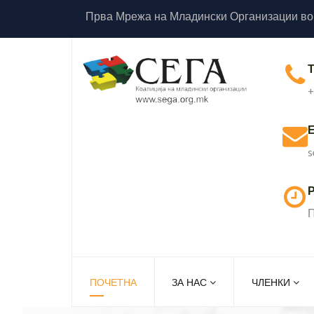
Прва Мрежа на Младински Организации во
+
s
Р
П
ПОЧЕТНА
ЗА НАС
ЧЛЕНКИ