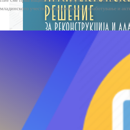
Ние сме прва национална платформа на младински организ
младинското учество, информираност, вработување и акт