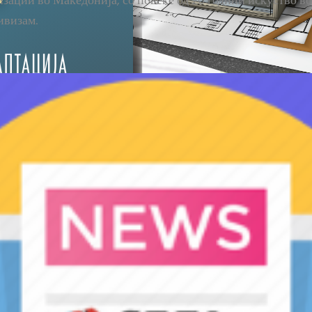
ации во Македонија, со повеќе од 20 години искуство во
ивизам.
Прочитајте
повеќе