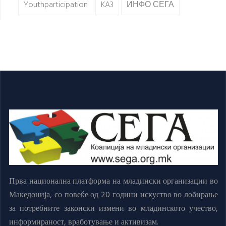
Youthparticipation
KA3
ИНФО СЕГА
Прва национална платформа на младински организации во
Македонија, со повеќе од 20 години искуство во лобирање
за потребните законски измени во младинското учество,
информираност, вработување и активизам.