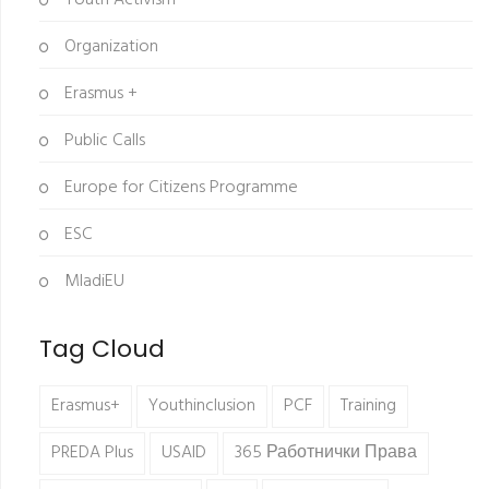
Youth Activism
Organization
Erasmus +
Public Calls
Europe for Citizens Programme
ESC
MladiEU
Tag Cloud
Erasmus+
Youthinclusion
PCF
Training
PREDA Plus
USAID
365 Работнички Права