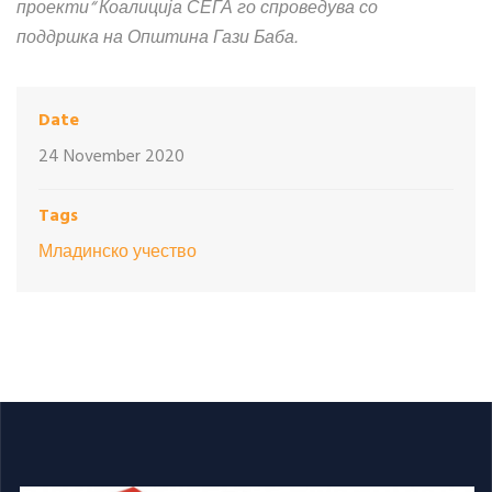
проекти“ Коалиција СЕГА го спроведува со
поддршка на Општина Гази Баба.
Date
24 November 2020
Tags
Младинско учество