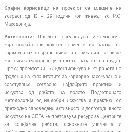
Крајни корисници
на проектот се младите на
возраст од 15 – 29 години кои живеат во Р.С.
Македонија.
Активности:
Проектот предвидува методологија
која опфаќа три клучни сегменти во насока на
зајакнување на вработливоста на младите во ризик
кон нивно ефикасно учество на пазарот на трудот.
Преку проектот СЕГА идентификува и ќе работи на
градење на капацитетите за кариерно насочување и
советување согласно најдобрите практики и
искуства од работа на полето. Подготвената
методологија од најдобри искуства и практики од
претходно спроведени активности и долгогодишното
искуство на СЕГА ќе претсавува ресурс за Центрите
за социјална работа, основните училишта и