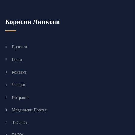
Корисни Линкови
Проекти
Вести
Контакт
Членки
Интранет
Младински Портал
За СЕГА
FAQ’s