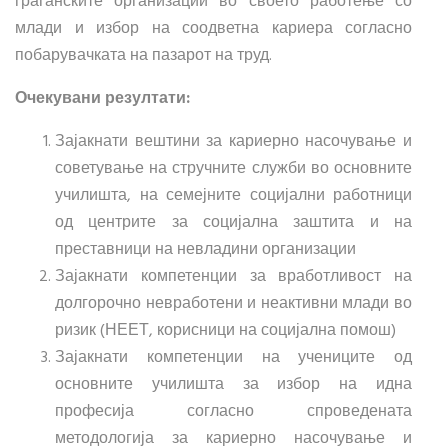
граѓанските организации во своето работење со
млади и избор на соодветна кариера согласно
побарувачката на пазарот на труд.
Очекувани резултати:
Зајакнати вештини за кариерно насочување и
советување на стручните служби во основните
училишта, на семејните социјални работници
од центрите за социјална заштита и на
преставници на невладини организации
Зајакнати компетенции за вработливост на
долгорочно невработени и неактивни млади во
ризик (НЕЕТ, корисници на социјална помош)
Зајакнати компетенции на учениците од
основните училишта за избор на идна
професија согласно спроведената
методологија за кариерно насочување и