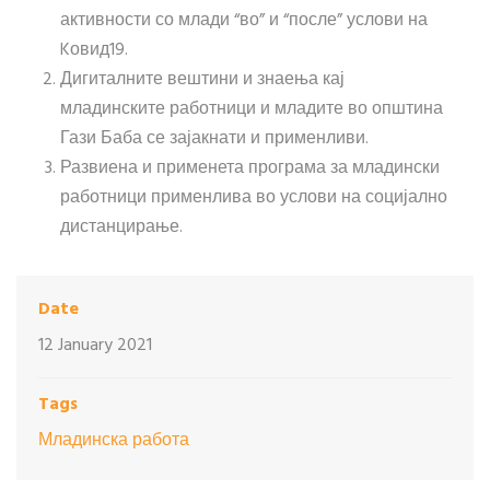
активности со млади “во” и “после” услови на
Kовид19.
Дигиталните вештини и знаења кај
младинските работници и младите во општина
Гази Баба се зајакнати и применливи.
Развиена и применета програма за младински
работници применлива во услови на социјално
дистанцирање.
Date
12 January 2021
Tags
Младинска работа