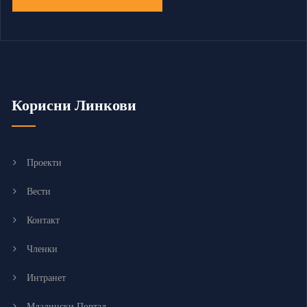
Корисни Линкови
Проекти
Вести
Контакт
Членки
Интранет
Младински Портал