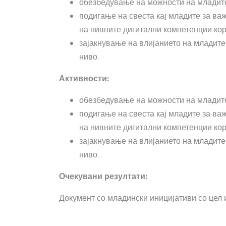
обезбедување на можности на младите 
подигање на свеста кај младите за ва
на нивните дигитални компетенции кор
зајакнување на влијанието на младите
ниво.
Активности:
обезбедување на можности на младите 
подигање на свеста кај младите за ва
на нивните дигитални компетенции кор
зајакнување на влијанието на младите
ниво.
Очекувани резултати:
Документ со младински иницијативи со цел 