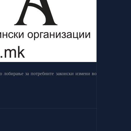
о лобирање за потребните законски измени во