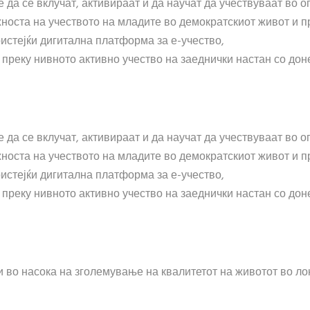
да се вклучат, активираат и да научат да учествуваат во о
жноста на учеството на младите во демократскиот живот и 
истејќи дигитална платформа за е-учество,
 преку нивното активно учество на заеднички настан со дон
да се вклучат, активираат и да научат да учествуваат во о
жноста на учеството на младите во демократскиот живот и 
истејќи дигитална платформа за е-учество,
 преку нивното активно учество на заеднички настан со дон
и во насока на зголемување на квалитетот на животот во л