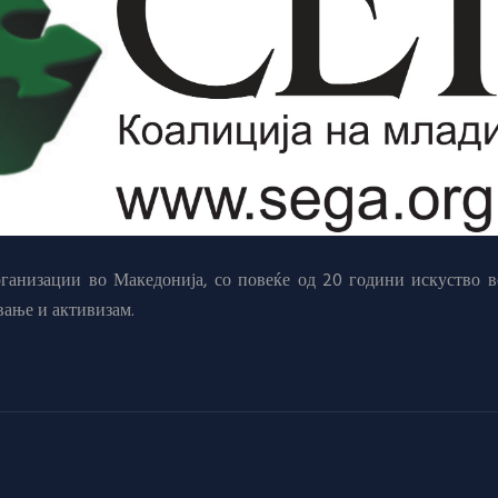
анизации во Македонија, со повеќе од 20 години искуство в
вање и активизам.