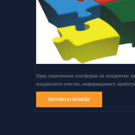
Прва национална платформа на младински орг
младинското учество, информираност, вработу
ПРОЧИТАЈ ПОВЕЌЕ