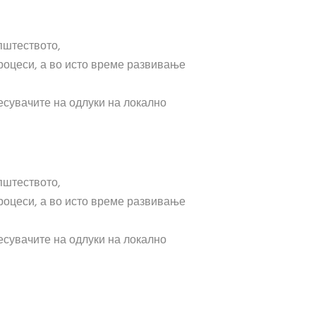
пштеството,
процеси, а во исто време развивање
есувачите на одлуки на локално
пштеството,
процеси, а во исто време развивање
есувачите на одлуки на локално