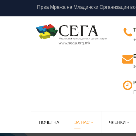
Прва Мрежа на Младински Организации во
+
s
Р
П
ПОЧЕТНА
ЗА НАС
ЧЛЕНКИ