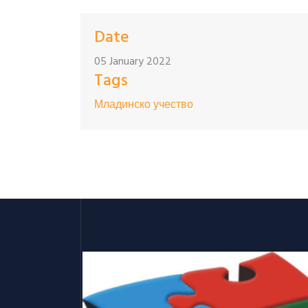
Date
05 January 2022
Tags
Младинско учество