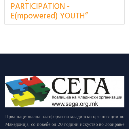
PARTICIPATION -
E(mpowered) YOUTH”
Прва национална платформа на младински организации во
Македонија, со повеќе од 20 години искуство во лобирање