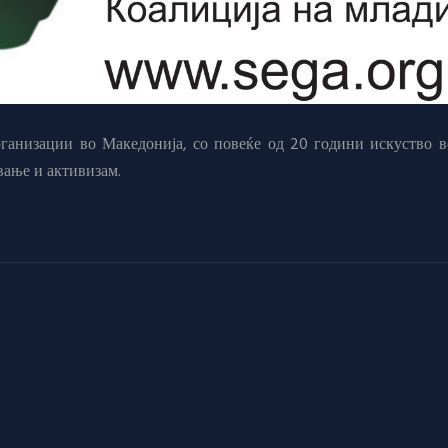
анизации во Македонија, со повеќе од 20 години искуство в
вање и активизам.