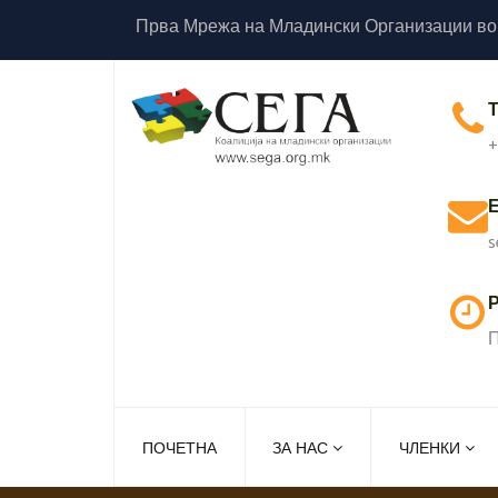
Прва Мрежа на Младински Организации во
+
s
Р
П
ПОЧЕТНА
ЗА НАС
ЧЛЕНКИ