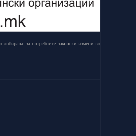
о лобирање за потребните законски измени во