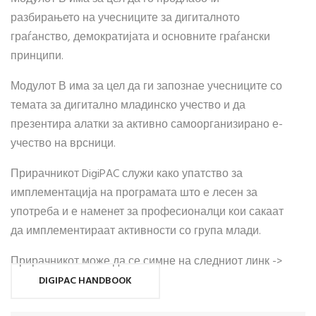
разбирањето на учесниците за дигиталното
граѓанство, демократијата и основните граѓански
принципи.
Модулот В има за цел да ги запознае учесниците со
темата за дигитално младинско учество и да
презентира алатки за активно самоорганизирано е-
учество на врсници.
Прирачникот DigiPAC служи како упатство за
имплементација на програмата што е лесен за
употреба и е наменет за професионалци кои сакаат
да имплементираат активности со група млади.
Прирачникот може да се симне на следниот линк ->
DIGIPAC HANDBOOK