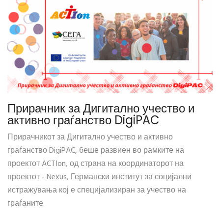
Прирачник за Дигитално учество и
активно граѓанство DigiPAC
Прирачникот за Дигитално учество и активно
граѓанство DigiPAC, беше развиен во рамките на
проектот ACTIon, од страна на координаторот на
проектот - Nexus, Германски институт за социјални
истражувања кој е специјализиран за учество на
граѓаните.