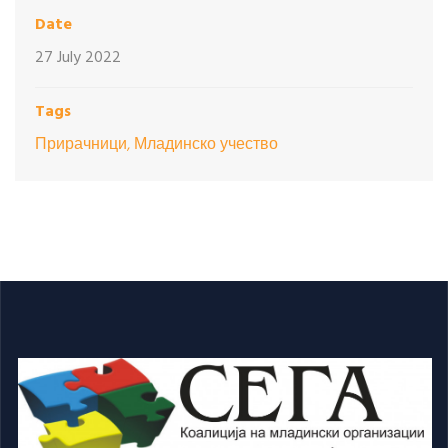
Date
27 July 2022
Tags
Прирачници, Младинско учество