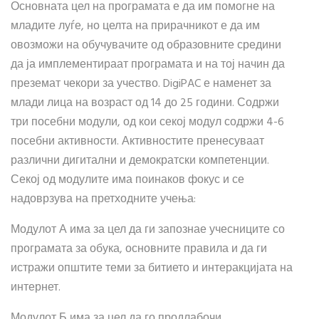
Основната цел на програмата е да им помогне на
младите луѓе, но целта на прирачникот е да им
овозможи на обучувачите од образовните средини
да ја имплементираат програмата и на тој начин да
преземат чекори за учество. DigiPAC е наменет за
млади лица на возраст од 14 до 25 години. Содржи
три посебни модули, од кои секој модул содржи 4-6
посебни активности. Активностите пренесуваат
различни дигитални и демократски компетенции.
Секој од модулите има поинаков фокус и се
надоврзува на претходните учења:
Модулот А има за цел да ги запознае учесниците со
програмата за обука, основните правила и да ги
истражи општите теми за битието и интеракцијата на
интернет.
Модулот Б има за цел да го продлабочи