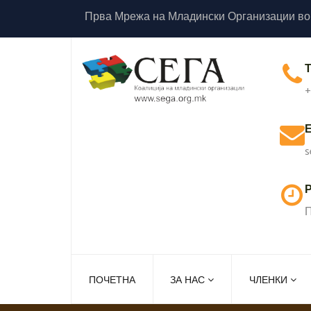
Прва Мрежа на Младински Организации во
+
s
Р
П
ПОЧЕТНА
ЗА НАС
ЧЛЕНКИ