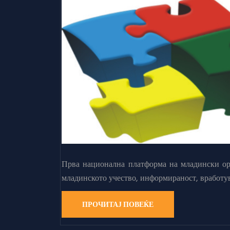
Прва национална платформа на младински орг
младинското учество, информираност, вработу
ПРОЧИТАЈ ПОВЕЌЕ