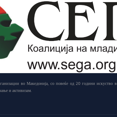
анизации во Македонија, со повеќе од 20 години искуство в
вање и активизам.