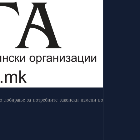
о лобирање за потребните законски измени во