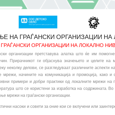
ЊЕ НА ГРАЃАНСКИ ОРГАНИЗАЦИИ НА
 ГРАЃАНСКИ ОРГАНИЗАЦИИ НА ЛОКАЛНО НИ
ски организации претставува алатка што ќе им помогне
чин. Прирачникот ги објаснува значењето и целите на 
у неколку делови, се разгледуваат различните аспекти на
те мрежи, начините на комуникација и промоција, како и 
итивни примери и добри практики од локалните мрежи на 
ратура што се користени за изработка на содржината. Во 
ње мрежи на граѓански организации.
ктични насоки и совети за оние кои се вклучени или заинте