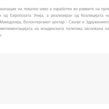
низации на локално ниво е изработен во рамките на прое
ан од Европската Унија, а реализиран од Коалицијата 
акедонија, Волонтерскиот центар - Скопје и Здружението
имплементацијата на младинската политика заснована на
.