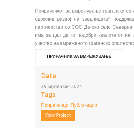
Прирачникот за вмрежување граѓански орга
одржлив развој на заедницата“, поддрж
партнерство со СОС Детско село Северна М
има за цел да го подобри квалитетот на 
учество на вмреженото граѓанско општество
ПРИРАЧНИК ЗА ВМРЕЖУВАЊЕ
Date
25 September 2024
Tags
Прирачници, Публикации
View Project