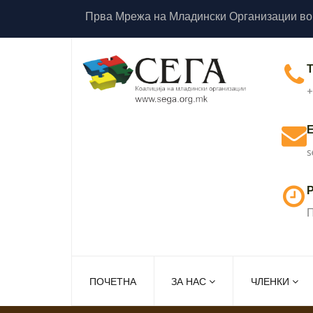
Прва Мрежа на Младински Организации во
+
s
Р
П
ПОЧЕТНА
ЗА НАС
ЧЛЕНКИ