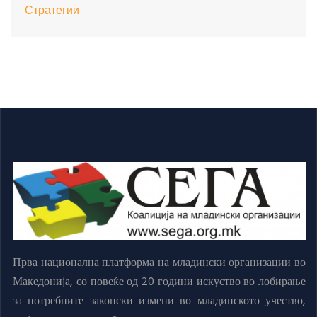
Стратегии
Прва национална платформа на младински организации во
Македонија, со повеќе од 20 години искуство во лобирање
за потребните законски измени во младинското учество,