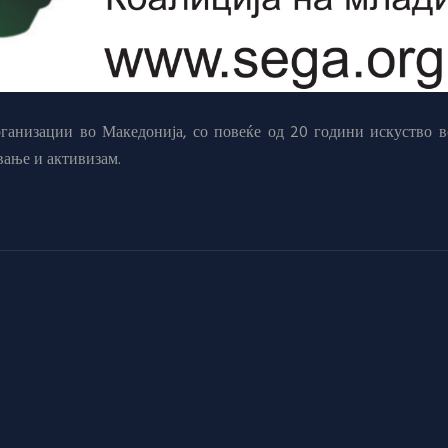
анизации во Македонија, со повеќе од 20 години искуство в
вање и активизам.