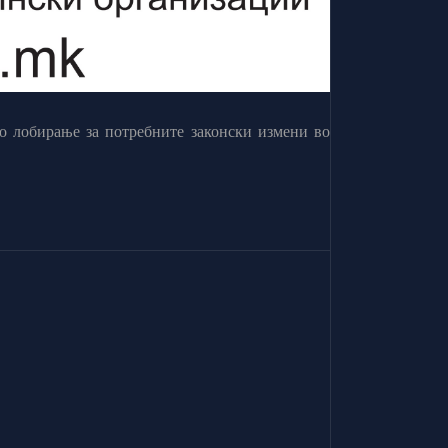
о лобирање за потребните законски измени во