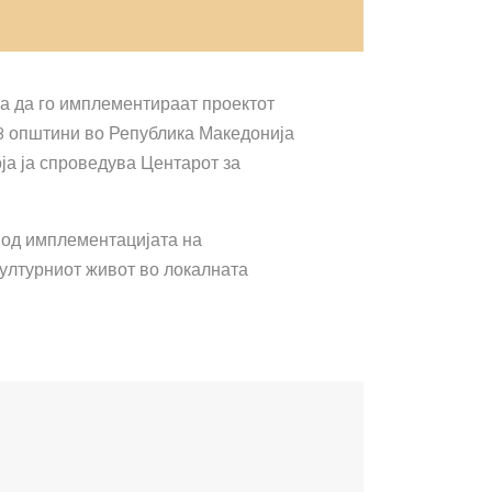
аа да го имплементираат проектот
 3 општини во Република Македонија
оја ја спроведува Центарот за
 од имплементацијата на
културниот живот во локалната