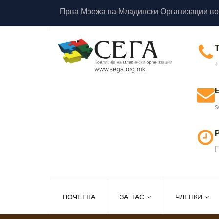
Прва Мрежа на Младински Организации во
+
s
Р
П
ПОЧЕТНА
ЗА НАС
ЧЛЕНКИ