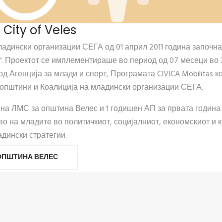
 City of Veles
младински организации СЕГА од 01 април 2011 година започн
“. Проектот се имплементираше во период од 07 месеци во
д Агенција за млади и спорт, Програмата CIVICA Mobilitas к
 општини и Коалиција на младински организации СЕГА.
шна ЛМС за општина Велес и 1 годишен АП за првата година
во на младите во политичкиот, социјалниот, економскиот и 
дински стратегии.
ОПШТИНА ВЕЛЕС