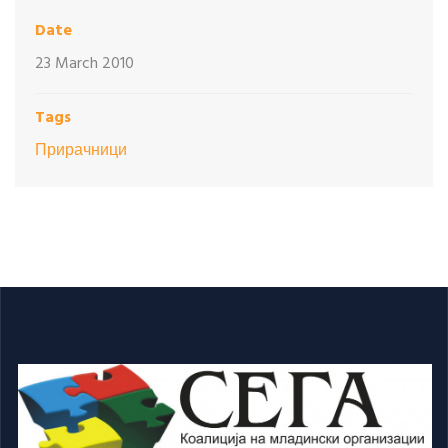
Date
23 March 2010
Tags
Прирачници