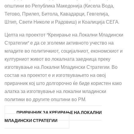
општини во Република Македонија (Кисела Вода,
Тетово, Прилеп, Битола, Кавадарци, Гевгелија,
Штип, Свети Николе и Радовиш) и Коалиција СЕГА.
Целта на проектот “Креирање на Локални Младински
Стратегии“ е да се зголеми активното учество на
младите во политичкиот, социјалниот, економскиот и
културниот живот во локалната заедница преку
изготвување на Локални Младински Стратегии. Во
состав на проектот е и изготвувањето на овој
прирачник кој што долгорочно ќе биде користен како
алатка за изготвување на локални младински
политики во другите општини во РМ.
ПРИРАЧНИК ЗА КРЕИРАЊЕ НА ЛОКАЛНИ
МЛАДИНСКИ СТРАТЕГИИ