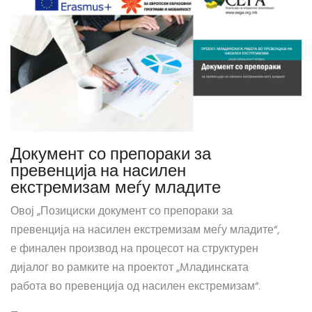
Документ со препораки за
превенција на насилен
екстремизам меѓу младите
Овој „Позициски документ со препораки за
превенција на насилен екстремизам меѓу младите“,
е финален производ на процесот на структурен
дијалог во рамките на проектот „Mладинската
работа во превенција од насилен екстремизам“.