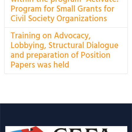
Program for Small Grants for
Civil Society Organizations
Training on Advocacy,
Lobbying, Structural Dialogue
and preparation of Position
Papers was held