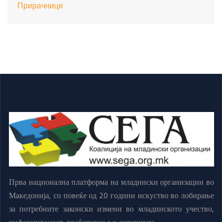
Прирачници
Прва национална платформа на младински организации во
Македонија, со повеќе од 20 години искуство во лобирање
за потребните законски измени во младинското учество,