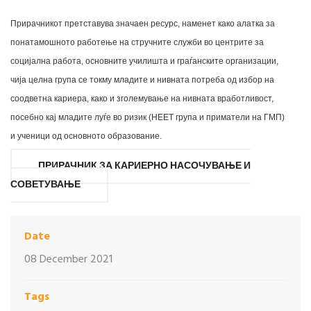
Прирачникот претставува значаен ресурс, наменет како алатка за
понатамошното работење на стручните служби во центрите за
социјална работа, основните училишта и граѓанските организации,
чија целна група се токму младите и нивната потреба од избор на
соодветна кариера, како и зголемување на нивната вработливост,
посебно кај младите луѓе во ризик (НЕЕТ група и приматели на ГМП)
и ученици од основното образование.
ПРИРАЧНИК ЗА КАРИЕРНО НАСОЧУВАЊЕ И
СОВЕТУВАЊЕ
Date
08 December 2021
Tags