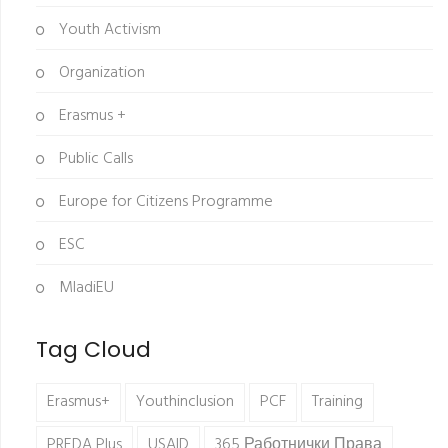
Youth Activism
Organization
Erasmus +
Public Calls
Europe for Citizens Programme
ESC
MladiEU
Tag Cloud
Erasmus+
Youthinclusion
PCF
Training
PREDA Plus
USAID
365 Работнички Права