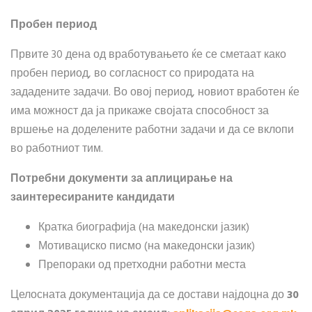
Пробен период
Првите 30 дена од вработувањето ќе се сметаат како
пробен период, во согласност со природата на
зададените задачи. Во овој период, новиот вработен ќе
има можност да ја прикаже својата способност за
вршење на доделените работни задачи и да се вклопи
во работниот тим.
Потребни документи за аплицирање на
заинтересираните кандидати
Кратка биографија (на македонски јазик)
Мотивациско писмо (на македонски јазик)
Препораки од претходни работни места
Целосната документација да се достави најдоцна до
30