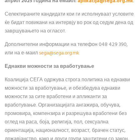
април 2025 година на емаил:
aplikacija​
@
​sega.org.mk
.
Селектираните кандидати кои ги исполнуваат условите
ќе бидат повикани на интервју во рок од седум дена од
завршувањето на огласот.
Дополнителни информации на телефон 048 429 390,
или на е-маил
sega​
@
​sega.org.mk
Еднакви можности за вработување
Коалиција СЕГА одржува строга политика на еднакви
можности за вработување, и обезбедува еднакви
можности за сите вработени и апликанти за
вработување. Организацијата ангажира, обучува,
промовира, компензира и разрешува вработени без
оглед на раса, боја, религија, пол, сексуална
ориентација, националност, возраст, брачен статус,
државјанство, како и други групи заштитени со закон.