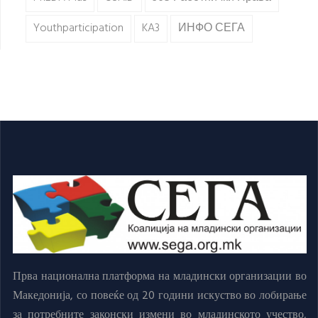
Youthparticipation
KA3
ИНФО СЕГА
Прва национална платформа на младински организации во
Македонија, со повеќе од 20 години искуство во лобирање
за потребните законски измени во младинското учество,