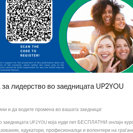
а за лидерство во заедницата UP2YOU
ини и да водите промена во вашата заедница!
во заедницата UP2YOU која нуди пет БЕСПЛАТНИ онлајн кур
разование, едукатори, професионалци и волонтери на граѓан