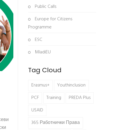
Public Calls
Europe for Citizens
Programme
ESC
MladiEU
Tag Cloud
Erasmus+
Youthinclusion
PCF
Training
PREDA Plus
USAID
севи
365 Работнички Права
ски