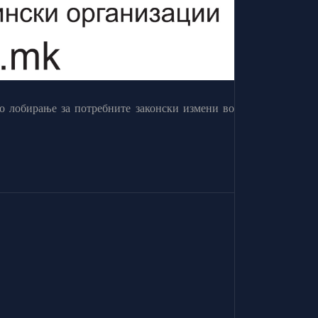
о лобирање за потребните законски измени во