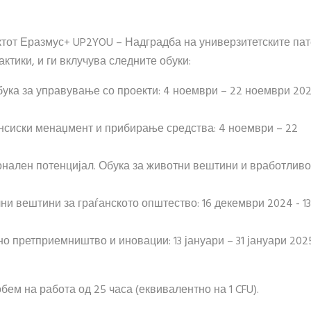
тот Еразмус+ UP2YOU – Надградба на универзитетските пат
тики, и ги вклучува следните обуки:
бука за управување со проекти: 4 ноември – 22 ноември 20
ансиски менаџмент и прибирање средства: 4 ноември – 22
нален потенцијал. Обука за животни вештини и вработливос
и вештини за граѓанското општество: 16 декември 2024 - 13
но претприемништво и иновации: 13 јануари – 31 јануари 202
обем на работа од 25 часа (еквивалентно на 1 CFU).