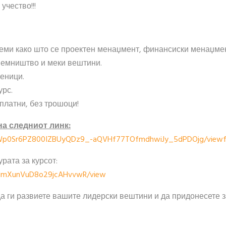
учество!!!
еми како што се проектен менаџмент, финансиски менаџме
иемништво и меки вештини.
еници.
урс.
платни, без трошоци!
а следниот линк:
LSdWp0Sr6PZ800IZBUyQDz9_-aQVHf77TOfmdhwiJy_5dPDOjg/view
рата за курсот:
nQQImXunVuD8o29jcAHvvwR/view
а ги развиете вашите лидерски вештини и да придонесете з