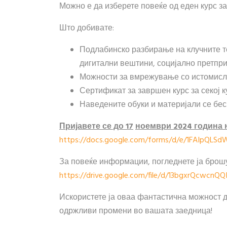
Можно е да изберете повеќе од еден курс за 
Што добивате:
Подлабинско разбирање на клучните т
дигитални вештини, социјално претпр
Можности за вмрежување со истомисл
Сертификат за завршен курс за секој к
Наведените обуки и материјали се бес
Пријавете се до
17
ноември
2024 година
н
https://docs.google.com/forms/d/e/1FAIpQ
За повеќе информации, погледнете ја брошу
https://drive.google.com/file/d/13bgxrQcwc
Искористете ја оваа фантастична можност д
одржливи промени во вашата заедница!