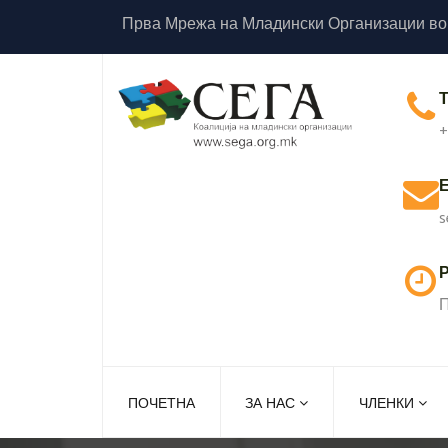
Прва Мрежа на Младински Организации во
+
s
Р
П
ПОЧЕТНА
ЗА НАС
ЧЛЕНКИ