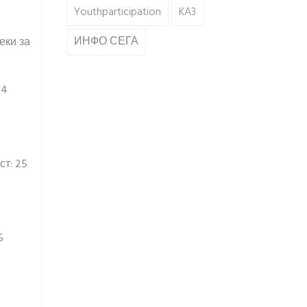
Youthparticipation
KA3
ИНФО СЕГА
еки за
24
т: 25
5