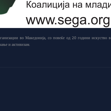
анизации во Македонија, со повеќе од 20 години искуство в
вање и активизам.