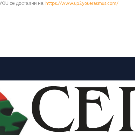
YOU се достапни на:
https://www.up2youerasmus.com/