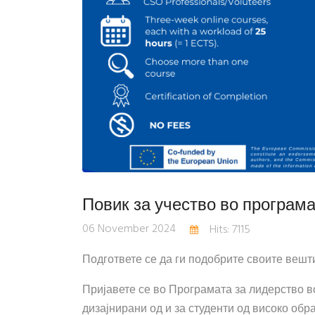
Повик за учество во програм
06 November 2024
Hits: 7115
Подгответе се да ги подобрите своите вешт
Пријавете се во Програмата за лидерство 
дизајнирани од и за студенти од високо об