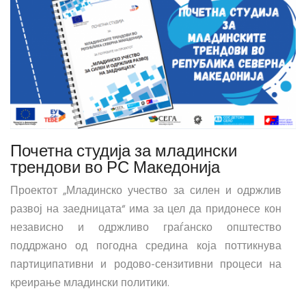
Почетна студија за младински
трендови во РС Македонија
Проектот „Младинско учество за силен и одржлив
развој на заедницата“ има за цел да придонесе кон
независно и одржливо граѓанско општество
поддржано од погодна средина која поттикнува
партиципативни и родово-сензитивни процеси на
креирање младински политики.