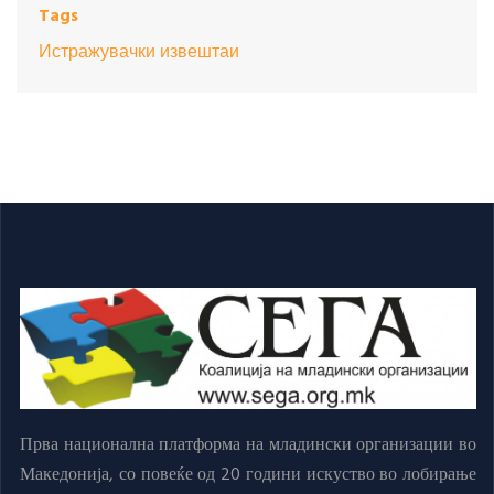
Tags
Истражувачки извештаи
Прва национална платформа на младински организации во
Македонија, со повеќе од 20 години искуство во лобирање