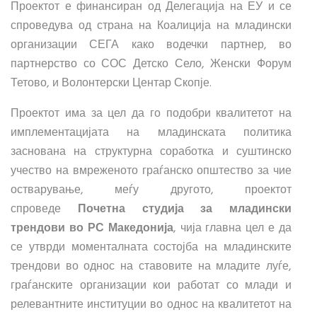
Проектот е финансиран од Делегација на ЕУ и се
спроведува од страна на Коалиција на младински
организации СЕГА како водечки партнер, во
партнерство со СОС Детско Село, Женски Форум
Тетово, и Волонтерски Центар Скопје.
Проектот има за цел да го подобри квалитетот на
имплементацијата на младинската политика
заснована на структурна соработка и суштинско
учество на вмреженото граѓанско општество за чие
остварување, меѓу другото, проектот
спроведе
Почетна студија за младински
трендови
во РС Македонија
, чија главна цел е да
се утврди моменталната состојба на младинските
трендови во однос на ставовите на младите луѓе,
граѓанските организации кои работат со млади и
релевантните институции во однос на квалитетот на