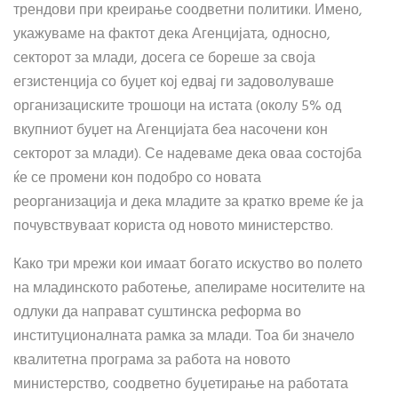
трендови при креирање соодветни политики. Имено,
укажуваме на фактот дека Агенцијата, односно,
секторот за млади, досега се бореше за своја
егзистенција со буџет кој едвај ги задоволуваше
организациските трошоци на истата (околу 5% од
вкупниот буџет на Агенцијата беа насочени кон
секторот за млади). Се надеваме дека оваа состојба
ќе се промени кон подобро со новата
реорганизација и дека младите за кратко време ќе ја
почувствуваат користа од новото министерство.
Како три мрежи кои имаат богато искуство во полето
на младинското работење, апелираме носителите на
одлуки да направат суштинска реформа во
институционалната рамка за млади. Тоа би значело
квалитетна програма за работа на новото
министерство, соодветно буџетирање на работата