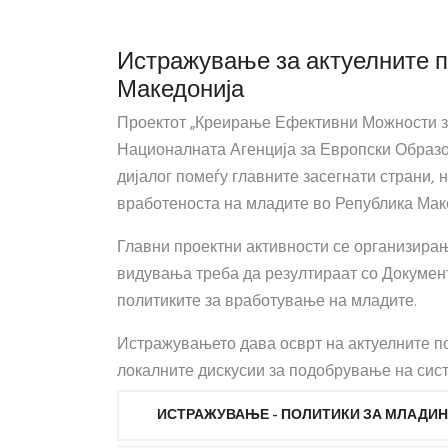
Истражување за актуелните п
Македонија
Проектот „Креирање Ефективни Можности за М
Националната Агенција за Европски Образо
дијалог помеѓу главните засегнати страни, 
вработеноста на младите во Република Мак
Главни проектни активности се организирање
видувања треба да резултираат со Документ
политиките за вработување на младите.
Истражувањето дава осврт на актуелните п
локалните дискусии за подобрување на сис
ИСТРАЖУВАЊЕ - ПОЛИТИКИ ЗА МЛАДИ