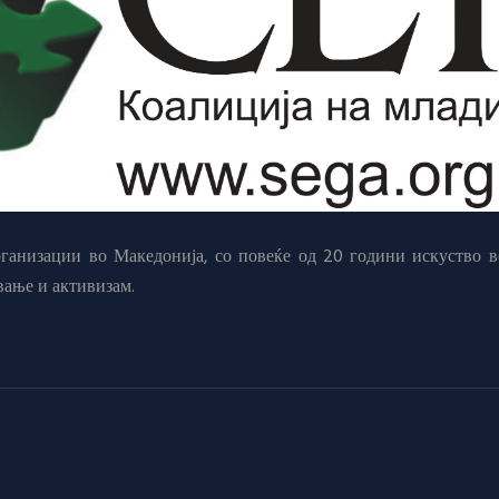
анизации во Македонија, со повеќе од 20 години искуство в
вање и активизам.