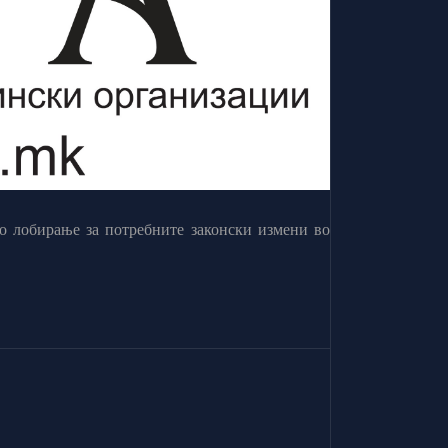
о лобирање за потребните законски измени во