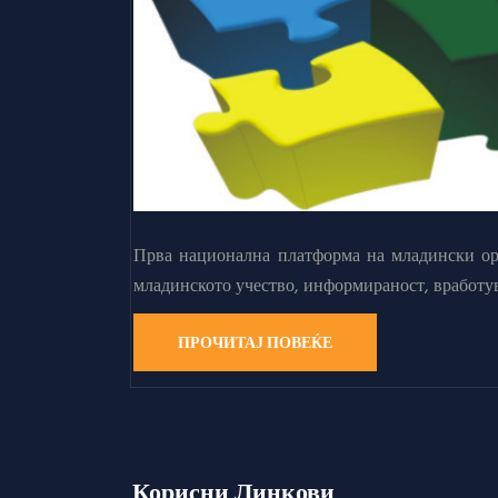
Прва национална платформа на младински орг
младинското учество, информираност, вработу
ПРОЧИТАЈ ПОВЕЌЕ
Корисни Линкови