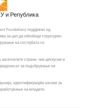
ЕУ и Република
 Possibilities) поддржан од
а за цел да обезбеди структурен
брување на состојбата со
 засегнатите страни, чии дискусии и
 придонесат за подoбрување на
oнија, идентификувајќи насоки за
 вработување на младите.