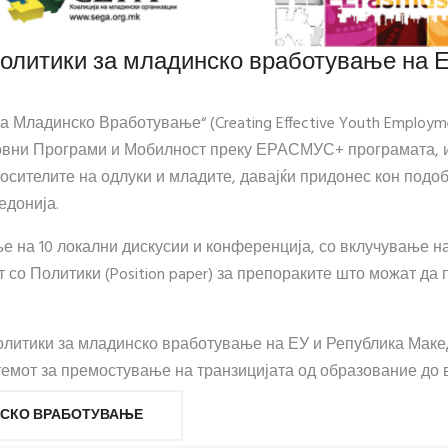
олитики за младинско вработување на 
ладинско Вработување“ (Creating Effective Youth Employment
вни Програми и Мобилност преку ЕРАСМУС+ програмата, им
носителите на одлуки и младите, давајќи придонес кон подо
едонија.
 на 10 локални дискусии и конференција, со вклучување на
 со Политики (Position paper) за препораките што можат да
олитики за младинско вработување на ЕУ и Република Макед
темот за премостување на транзицијата од образование до
НСКО ВРАБОТУВАЊЕ