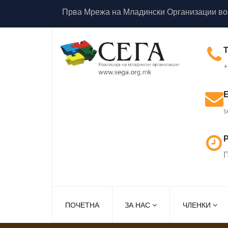
Прва Мрежа на Младински Организации во
+
s
Р
П
ПОЧЕТНА
ЗА НАС
ЧЛЕНКИ