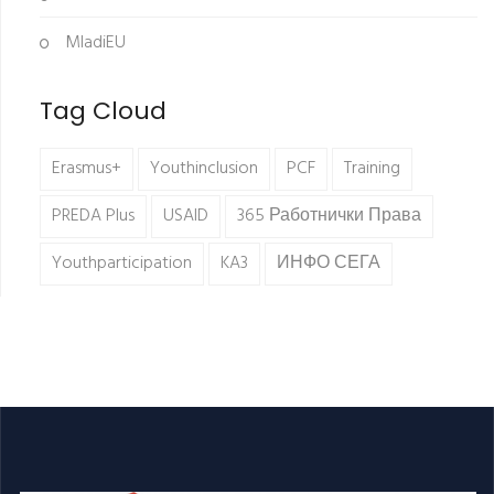
MladiEU
Tag Cloud
Erasmus+
Youthinclusion
PCF
Training
PREDA Plus
USAID
365 Работнички Права
Youthparticipation
KA3
ИНФО СЕГА