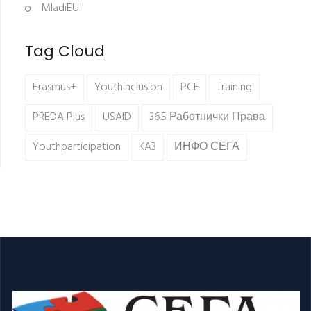
MladiEU
Tag Cloud
Erasmus+
Youthinclusion
PCF
Training
PREDA Plus
USAID
365 Работнички Права
Youthparticipation
KA3
ИНФО СЕГА