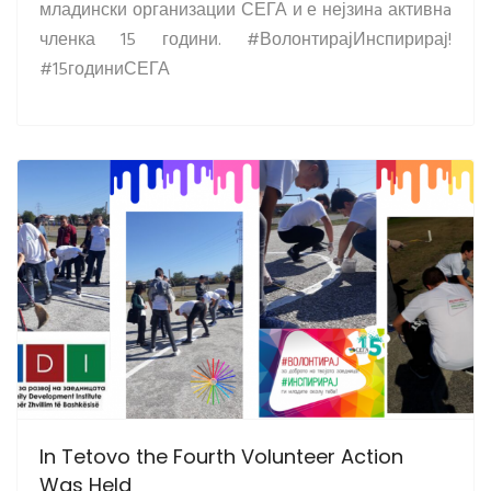
младински организации СЕГА и е нејзинa активнa
членка 15 години. #ВолонтирајИнспирирај!
#15годиниСЕГА
In Tetovo the Fourth Volunteer Action
Was Held