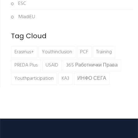
ESC
MladiEU
Tag Cloud
Erasmus+
Youthinclusion
PCF
Training
PREDA Plus
USAID
365 Работнички Права
Youthparticipation
KA3
ИНФО СЕГА