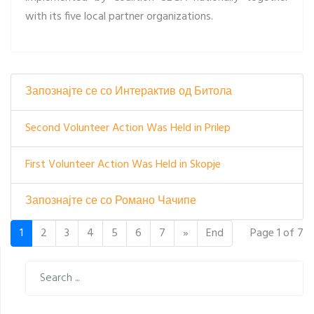
with its five local partner organizations.
Запознајте се со Интерактив од Битола
Second Volunteer Action Was Held in Prilep
First Volunteer Action Was Held in Skopje
Запознајте се со Романо Чачипе
Page 1 of 7
1
2
3
4
5
6
7
»
End