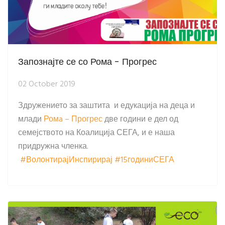
Запознајте се со Рома - Прогрес
02 October 2019
Здружението за заштита и едукација на деца и
млади
Ромa – Прогрес
две години е дел од
семејството на Коалиција СЕГА, и е наша
придружна членка.
#ВолонтирајИнспирирај
#15годиниСЕГА